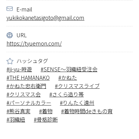
E-mail
yukikokanetasigoto@gmail.com
URL
https://tyuemon.com/
ハッシュタグ
ji-yu-時遊
SENSE～羽織紐受注会
THE HAMANAKO
かねた
かねた忠右衛門
クリスマスライブ
クリスマス会
さくら造り帯
パーソナルカラー
りんたく遠州
熊谷真実
着物
着物時間deきもの育
羽織紐
骨格診断