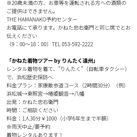
※20歳未満の方、お車等を運転される方への酒類の
ご提供はできません。
THE HAMANAKO予約センター
お電話にて承ります。かねた忠右衛門と同じ席でとお
伝えください
（9：00～18：00）TEL 053-592-2222
「かねた着物ツアー by りんたく遠州」
レンタル着物を着て、”りんたく”（自転車タクシー）
で、浜松歴史探訪へ
料金プラン：家康散歩道コース（2時間30分）（例）
浜松城→東照宮→椿姫観音→八幡
出発：かねた忠右衛門
時間：ご相談ください
料金：1人30分￥1000（小学6年生まで半額）
※雨天中止/要予約
着物レンタルあります！