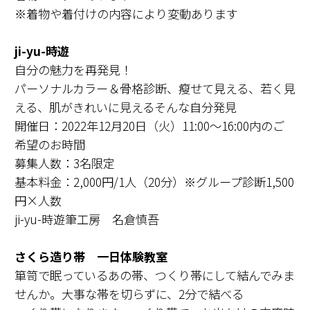
※着物や着付けの内容により変動あります
ji-yu-時遊
自分の魅力を再発見！
パーソナルカラー＆骨格診断、瘦せて見える、若く見
える、肌がきれいに見えるそんな自分発見
開催日：2022年12月20日（火）11:00～16:00内のご
希望のお時間
募集人数：3名限定
基本料金：2,000円/1人（20分）※グループ診断1,500
円×人数
ji-yu-時遊筆工房 名倉慎吾
さくら造り帯 ⼀⽇体験教室
箪笥で眠っているあの帯、つくり帯にして結んでみま
せんか。大事な帯を切らずに、2分で結べる