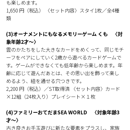
も楽しめます。
1,650 円（税込） 〈セット内容〉スタイ1枚／全4種
類
(3)オーナメントにもなるメモリーゲーム くも 〈対
象年齢2才〜〉
雲のかたちをした大きなカードをめくって、同じモチ
ーフをペアにしていく2歳から遊べるカードゲームで
す。ゲームができなくても低年齢から楽しめます。年
齢に応じて遊んだあとは、その思い出を飾って楽し
めるよう、紐を通せる穴つきです。
2,200 円（税込）／ST取得済 〈セット内容〉カード
×12組（24枚入り）プレイシート×１枚
(4)ファミリーおてだまSEA WORLD 〈対象年齢3
才〜〉
古き良きお手玉遊びに新たな要素をプラスし、家族