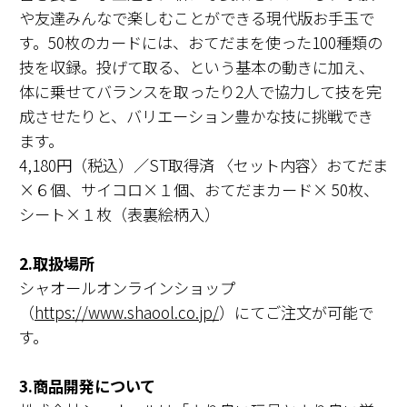
や友達みんなで楽しむことができる現代版お手玉で
す。50枚のカードには、おてだまを使った100種類の
技を収録。投げて取る、という基本の動きに加え、
体に乗せてバランスを取ったり2人で協力して技を完
成させたりと、バリエーション豊かな技に挑戦でき
ます。
4,180円（税込）／ST取得済 〈セット内容〉おてだま
×６個、サイコロ×１個、おてだまカード× 50枚、
シート×１枚（表裏絵柄入）
2.取扱場所
シャオールオンラインショップ
（
https://www.shaool.co.jp/
）にてご注文が可能で
す。
3.商品開発について