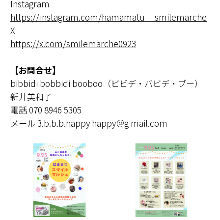
Instagram
https://instagram.com/hamamatu__smilemarche
X
https://x.com/smilemarche0923
【お問合せ】
bibbidi bobbidi booboo（ビビデ・バビデ・ブー）
新井美和子
電話 070 8946 5305
メール 3.b.b.b.happy happy＠g mail.com