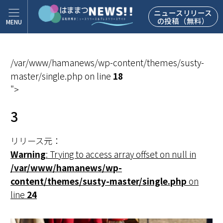
ニュースリリース
の投稿（無料）
/var/www/hamanews/wp-content/themes/susty-
master/single.php on line
18
">
3
リリース元：
Warning
: Trying to access array offset on null in
/var/www/hamanews/wp-
content/themes/susty-master/single.php
on
line
24