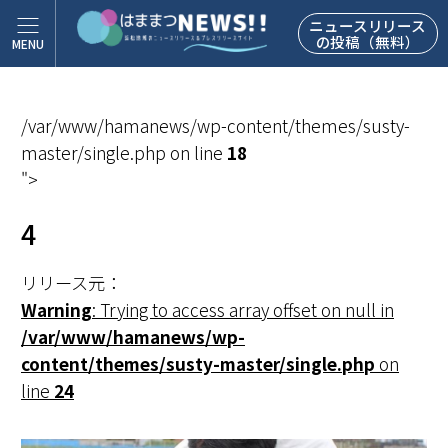
ニュースリリース
の投稿（無料）
/var/www/hamanews/wp-content/themes/susty-
master/single.php on line
18
">
4
リリース元：
Warning
: Trying to access array offset on null in
/var/www/hamanews/wp-
content/themes/susty-master/single.php
on
line
24