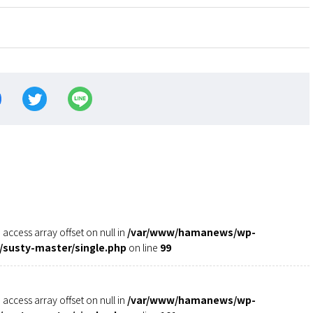
o access array offset on null in
/var/www/hamanews/wp-
susty-master/single.php
on line
99
o access array offset on null in
/var/www/hamanews/wp-