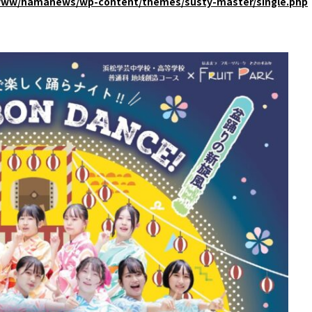
www/hamanews/wp-content/themes/susty-master/single.php