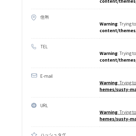
content/themes/
住所
Warning
: Trying t
content/themes/
TEL
Warning
: Trying t
content/themes/
E-mail
Warning
: Trying t
hemes/susty-mas
URL
Warning
: Trying t
hemes/susty-mas
ハッシュタグ