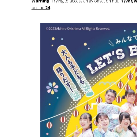
Warning
: Trying to access array offset on null in
/var/
on line
24