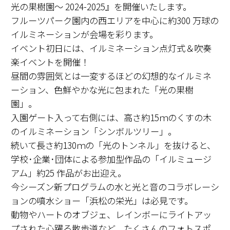
光の果樹園～ 2024-2025』を開催いたします。
フルーツパーク園内の西エリアを中心に約300 万球の
イルミネーションが会場を彩ります。
イベント初日には、イルミネーション点灯式＆吹奏
楽イベントを開催！
昼間の雰囲気とは一変するほどの幻想的なイルミネ
ーション、色鮮やかな光に包まれた「光の果樹
園」。
入園ゲート入って右側には、高さ約15ｍのくすの木
のイルミネーション「シンボルツリー」。
続いて長さ約130ｍの「光のトンネル」を抜けると、
学校･企業･団体による参加型作品の「イルミュージ
アム」約25 作品がお出迎え。
今シーズン新プログラムの水と光と音のコラボレーシ
ョンの噴水ショー「浜松の栄光」は必見です。
動物やハートのオブジェ、レインボーにライトアッ
プされた心躍る散歩道など、たくさんのフォトスポ