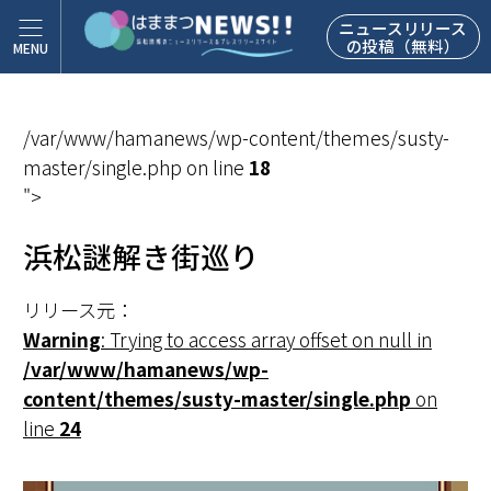
ニュースリリース
の投稿（無料）
/var/www/hamanews/wp-content/themes/susty-
master/single.php on line
18
">
浜松謎解き街巡り
リリース元：
Warning
: Trying to access array offset on null in
/var/www/hamanews/wp-
content/themes/susty-master/single.php
on
line
24