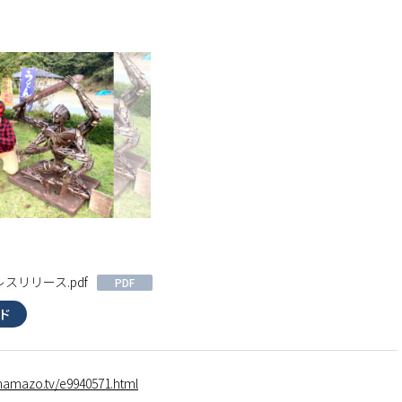
スリリース.pdf
PDF
ド
.hamazo.tv/e9940571.html