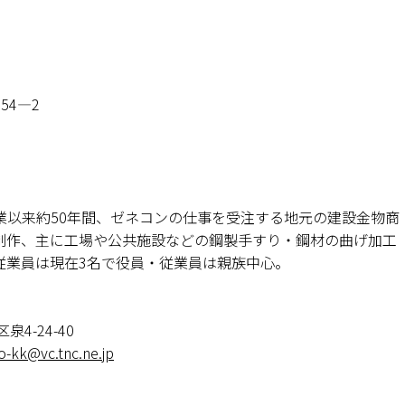
54―2
)創業以来約50年間、ゼネコンの仕事を受注する地元の建設金物商
制作、主に工場や公共施設などの鋼製手すり・鋼材の曲げ加工
従業員は現在3名で役員・従業員は親族中心。
4-24-40
to-kk@vc.tnc.ne.jp