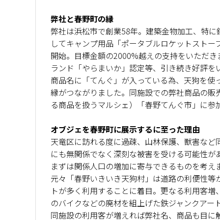
弊社と春野町の縁
弊社は浜松市で創業58年。建築金物加工、特に
してキャンプ用品「ポータブルロケットストー
開始。目標金額の2000%越えの支持をいただ
ランド「やらまいか」認定等、引き続き好評を
商品名に「てんぐ」が入っている為、天狗を使
縁がつながりました。同施設での弊社商品の販売
る商品を扱うマルシェ）「春野てんぐ市」に参
オブジェを春野町に展示するに至った理由
天竜区に訪れる度に過疎、山林保護、獣害など
にも無関係でなく深刻な被害を受ける可能性が
まずは関係人口の増加に寄与できるものを考え
元々「春野いきいき天狗村」は道路の利便性等
トが多く利用することに着目。更なる利用客増
のバイクなどの廃材を組上げた鉄ジャンクアー
同施設の利用客が増えれば弊社名、商品も目に触れ