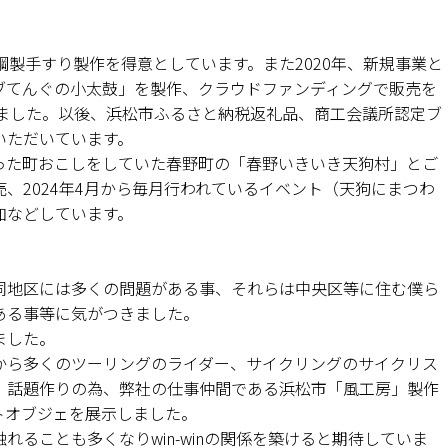
鋼製手すり製作を得意としています。また2020年、新規事業と
ブてんぐの小太鼓」を製作、クラウドファンディングで販売を
きました。以後、浜松市ふるさと納税返礼品、商工会議所認定ブ
いただいています。
った町おこしをしていた春野町の「春野いきいき天狗村」とご
、2024年4月から毎月行われているイベント（天狗にまつわ
加などしています。
同地区には多くの問題がある事、それらは中央区等に住む僕ら
ある事等に気がつきました。
ました。
から多くのツーリングのライダー、サイクリングのサイクリス
、話題作りの為、弊社の仕事仲間である浜松市「風工房」製作
トオブジェを展示しました。
ることも多くなりwin-winの関係を築けると期待していま