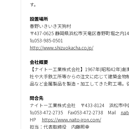
す。
設置場所
春野いきいき天狗村
〒437-0625 静岡県浜松市天竜区春野町堀之内14
℡053-985-0501
http://www.shizuokacha.co.jp/
会社概要
【ナイトー工業株式会社】1967年(昭和42年
社や大手鉄工所等からの注文に応じて建築金物
品など金属製品を製造・加工してきた町工場。
問合先
ナイトー工業株式会社 〒433-8124 浜松市中区泉
℡053-472-2735 Fax053-472-2738 Mail
nai
HP
https://www.naito-iron.com/
担当：代表取締役 内藤照幸