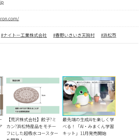
jp
-iron.com/
ナイトー工業株式会社
春野いきいき天狗村
浜松市
ー
【荒沢株式会社】餃子?ミ
最先端の生成AIを楽しく学
ア
カン?浜松特産品をモチー
べる！「AI・みまくん学習
フにした超吸水コースター
キット」11月発売開始