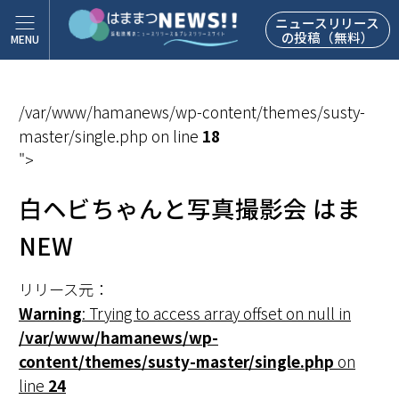
ニュースリリース
の投稿（無料）
/var/www/hamanews/wp-content/themes/susty-
master/single.php on line
18
">
白ヘビちゃんと写真撮影会 はま
NEW
リリース元：
Warning
: Trying to access array offset on null in
/var/www/hamanews/wp-
content/themes/susty-master/single.php
on
line
24