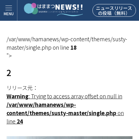
ニュースリリース
の投稿（無料）
/var/www/hamanews/wp-content/themes/susty-
master/single.php on line
18
">
2
リリース元：
Warning
: Trying to access array offset on null in
/var/www/hamanews/wp-
content/themes/susty-master/single.php
on
line
24