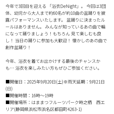
今年で3回目を迎える 「浴衣DeNight」。 今回は3団
体、幼児から大人まで約60名が約10曲の盆踊りを披
露パフォーマンスいたします。 盆踊りに決まったル
ールはありません。 みんなが知っているあの曲で輪
になって踊りましょう！もちろん 見て楽しむも良
し！ 当日の踊りに参加も大歓迎！ 懐かしのあの曲で
創作盆踊り！
今年、浴衣を着てお出かけする最後のチャンスか
も… 浴衣を楽しみたい方もぜひご参加ください。
■開催日：2025年9月20日(土)※雨天延期：9月21日
(日)
■開催時間：16時～19時
■開催場所：はままつフルーツパーク時之栖 西エ
リア(静岡県浜松市浜名区都田町4263-1)