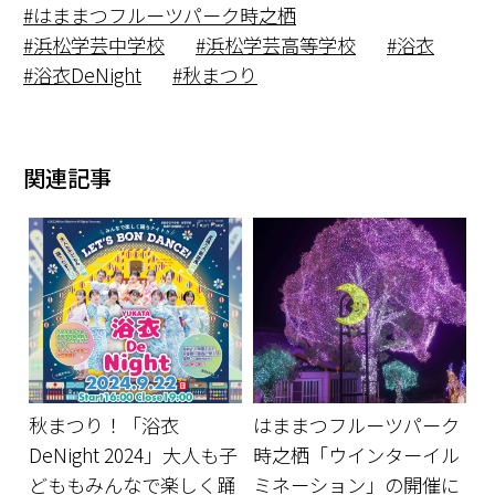
はままつフルーツパーク時之栖
浜松学芸中学校
浜松学芸高等学校
浴衣
浴衣DeNight
秋まつり
関連記事
秋まつり！「浴衣
はままつフルーツパーク
DeNight 2024」大人も子
時之栖「ウインターイル
どももみんなで楽しく踊
ミネーション」の開催に