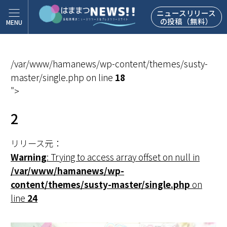
ニュースリリース
の投稿（無料）
/var/www/hamanews/wp-content/themes/susty-
master/single.php on line
18
">
2
リリース元：
Warning
: Trying to access array offset on null in
/var/www/hamanews/wp-
content/themes/susty-master/single.php
on
line
24