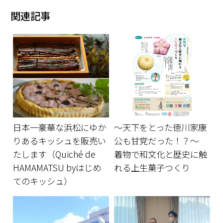
関連記事
日本一豪華な浜松にゆか
～天下をとった徳川家康
りあるキッシュを販売い
公も甘党だった！？～
たします（Quiché de
着物で和文化と歴史に触
HAMAMATSU byはじめ
れる上生菓子つくり
てのキッシュ）