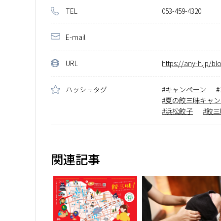
TEL
053-459-4320
E-mail
URL
https://any-h.jp/bl
ハッシュタグ
キャンペーン
夏の餃三昧キャン
浜松餃子
餃三
関連記事