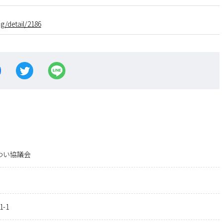
og/detail/2186
わい協議会
-1