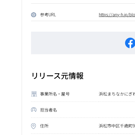
参考URL
https://any-h.jp/bl
リリース元情報
事業所名・屋号
浜松まちなかにぎ
担当者名
住所
浜松市中区千歳町91