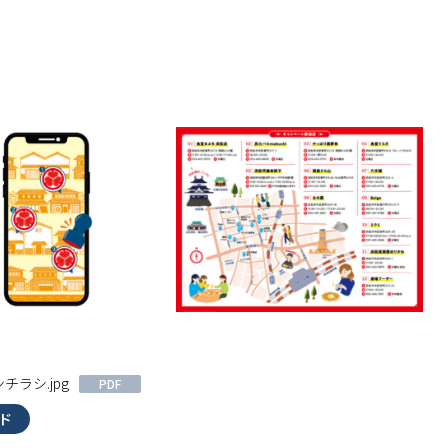
ラシ.jpg
PDF
ド