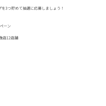
プを3つ貯めて抽選に応募しましょう！
ンペーン
食店12店舗