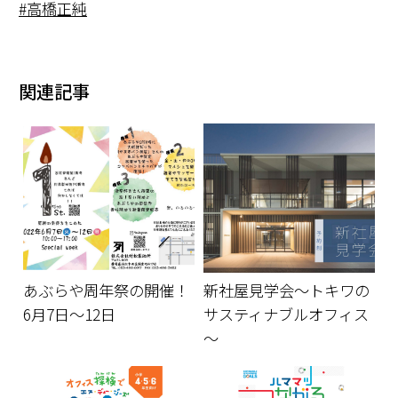
高橋正純
関連記事
あぶらや周年祭の開催！
新社屋見学会～トキワの
6月7日～12日
サスティナブルオフィス
～