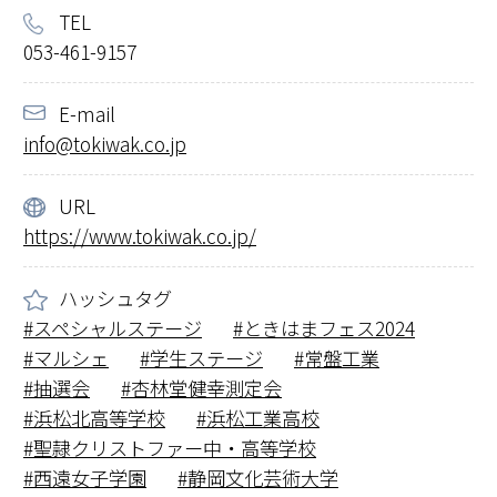
TEL
053-461-9157
E-mail
info@tokiwak.co.jp
URL
https://www.tokiwak.co.jp/
ハッシュタグ
スペシャルステージ
ときはまフェス2024
マルシェ
学生ステージ
常盤工業
抽選会
杏林堂健幸測定会
浜松北高等学校
浜松工業高校
聖隷クリストファー中・高等学校
西遠女子学園
静岡文化芸術大学