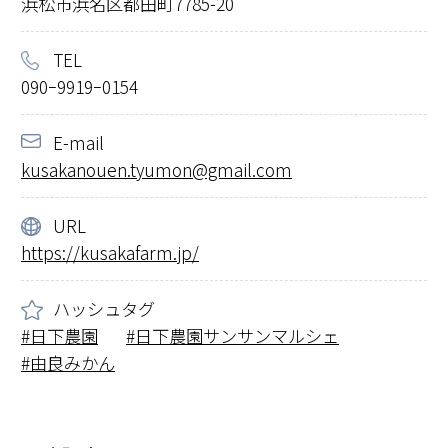
浜松市浜名区都田町7785-20
TEL
090ｰ9919ｰ0154
E-mail
kusakanouen.tyumon@gmail.com
URL
https://kusakafarm.jp/
ハッシュタグ
日下農園
日下農園サンサンマルシェ
由良みかん