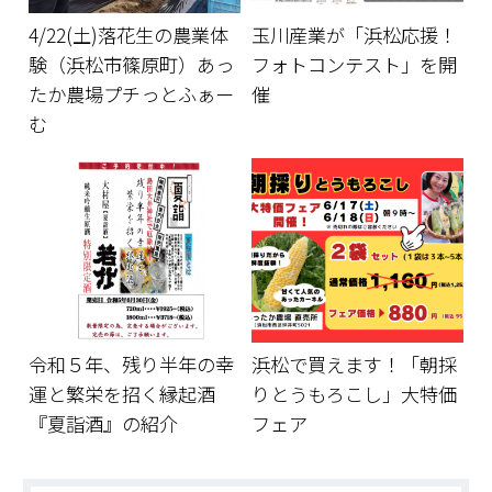
4/22(土)落花生の農業体
玉川産業が「浜松応援！
験（浜松市篠原町）あっ
フォトコンテスト」を開
たか農場プチっとふぁー
催
む
令和５年、残り半年の幸
浜松で買えます！「朝採
運と繁栄を招く縁起酒
りとうもろこし」大特価
『夏詣酒』の紹介
フェア