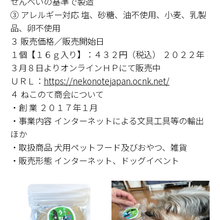
せんべいの基準で製造
③ アレルギー対応 塩、砂糖、油不使用、小麦、乳製
品、卵不使用
３ 販売価格／販売開始日
１個【１６ｇ入り】：４３２円（税込） ２０２２年
３月８日よりオンラインＨＰにて販売中
ＵＲＬ：
https://nekonotejapan.ocnk.net/
４ ねこのて商会について
・創 業 ２０１７年１月
・事業内容 インターネットによる文具工具等の輸出
ほか
・取扱商品 犬用ペットフード及びおやつ、雑貨
・販売形態 インターネット、ドッグイベント