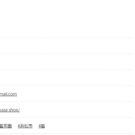
mail.com
base.shop/
冨茶園
浜松市
猫