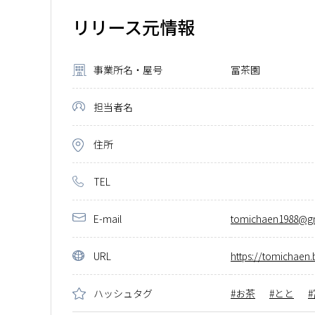
リリース元情報
事業所名・屋号
冨茶園
担当者名
住所
TEL
E-mail
tomichaen1988@g
URL
https://tomichaen.
ハッシュタグ
お茶
とと