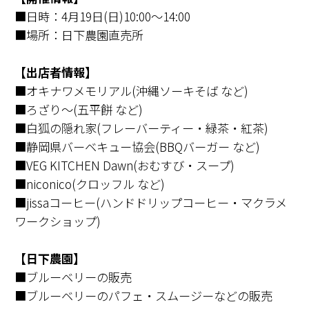
■日時：4月19日(日)10:00～14:00
■場所：日下農園直売所
【出店者情報】
■オキナワメモリアル(沖縄ソーキそば など)
■ろざり～(五平餅 など)
■白狐の隠れ家(フレーバーティー・緑茶・紅茶)
■静岡県バーベキュー協会(BBQバーガー など)
■VEG KITCHEN Dawn(おむすび・スープ)
■niconico(クロッフル など)
■jissaコーヒー(ハンドドリップコーヒー・マクラメ
ワークショップ)
【日下農園】
■ブルーベリーの販売
■ブルーベリーのパフェ・スムージーなどの販売